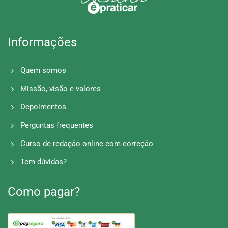
Cadastra-se
informando o seu foco de preparação:
Informações
concurso, vestibular, Enem,
aprimoramento pessoal. E pode alterar
sempre que precisar.
Quem somos
Missão, visão e valores
Depoimentos
Perguntas frequentes
Curso de redação online com correção
Tem dúvidas?
03.
Como pagar?
Começa a praticar