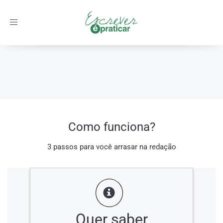
Toggle
navigation
Início
/
Como funciona?
Como funciona?
3 passos para você arrasar na redação
01.
Quer saber