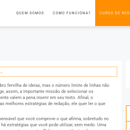
QUEM SOMOS
COMO FUNCIONA?
CURSO DE RE
to concreto (parte I)
..
bro fervilha de ideias, mas o número limite de linhas não
ge, assim, a importante missão de selecionar os
nte valem a pena inserir em seu texto. Afinal, o
as melhores estratégias de redação, ele quer ler o que
ispensável que você comprove o que afirma, sobretudo no
há estratégias que você pode utilizar, sem medo. Uma