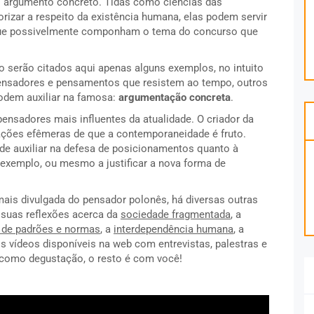
mo argumento concreto. Tidas como ciências das
rizar a respeito da existência humana, elas podem servir
ue possivelmente componham o tema do concurso que
sso serão citados aqui apenas alguns exemplos, no intuito
ensadores e pensamentos que resistem ao tempo, outros
odem auxiliar na famosa:
argumentação concreta
.
ensadores mais influentes da atualidade. O criador da
relações efêmeras de que a contemporaneidade é fruto.
de auxiliar na defesa de posicionamentos quanto à
r exemplo, ou mesmo a justificar a nova forma de
mais divulgada do pensador polonês, há diversas outras
suas reflexões acerca da
sociedade fragmentada
, a
 de padrões e normas
, a
interdependência humana
, a
os vídeos disponíveis na web com entrevistas, palestras e
 como degustação, o resto é com você!