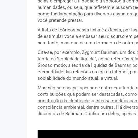
delas é empregar a filosofia e a sociologia co
humanidades, ou seja, que refletem e buscam teo
como fundamentação para diversos assuntos q
você pretende prestar.
A lista de teóricos nessa linha é extensa, por i
de estimular você a embasar seu discurso em p
nem tanto, mas que de uma forma ou de outra p
Cita-se, por exemplo, Zygmunt Bauman, um dos p
teoria da “sociedade líquida”, ao se referir às 
Grosso modo, a teoria da liquidez de Bauman po
efemeridade das relações na era da internet, po
sociabilidade do mundo atual: a virtual.
Mas não se engane, apesar de esta ser a teoria 
contribuições que podem ser destacadas, como 
construção da identidade
, a
intensa modificação
consciência ambiental
, dentre outras. Há divers
discursos de Bauman. Confira um deles, apenas