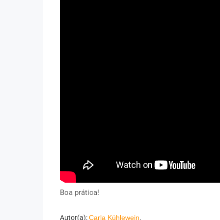
Boa prática!
Autor(a):
Carla Kühlewein
.