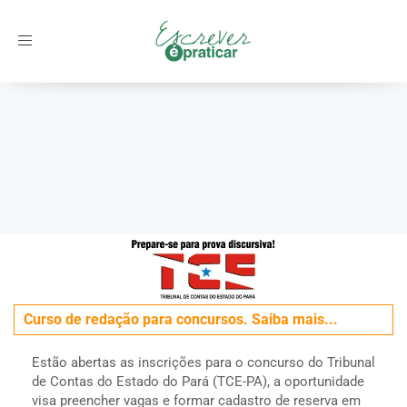
Toggle
navigation
Início
/
Concursos
/
Cebraspe (Cespe)
/
Concurso TCE-PA - Curso
de redação online
Curso de redação para concursos. Saiba mais...
Estão abertas as inscrições para o concurso do Tribunal
de Contas do Estado do Pará (TCE-PA), a oportunidade
visa preencher vagas e formar cadastro de reserva em