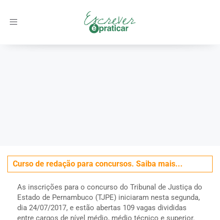
Toggle
navigation
Início
/
Concursos
/
Concurso TJPE - Tribunal de Justiça de
Pernambuco - Inscrições abertas
Curso de redação para concursos. Saiba mais...
As inscrições para o concurso do Tribunal de Justiça do
Estado de Pernambuco (TJPE) iniciaram nesta segunda,
dia 24/07/2017, e estão abertas 109 vagas divididas
entre cargos de nível médio, médio técnico e superior.