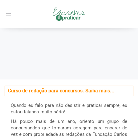
Toggle
navigation
Início
/
Concursos
/
Para você que está pensando em desistir sem
ter começado
Curso de redação para concursos. Saiba mais...
Quando eu falo para não desistir e praticar sempre, eu
estou falando muito sério!
Há pouco mais de um ano, oriento um grupo de
concursandos que tomaram coragem para encarar de
vez e com propriedade as redações da Fundação Carlos