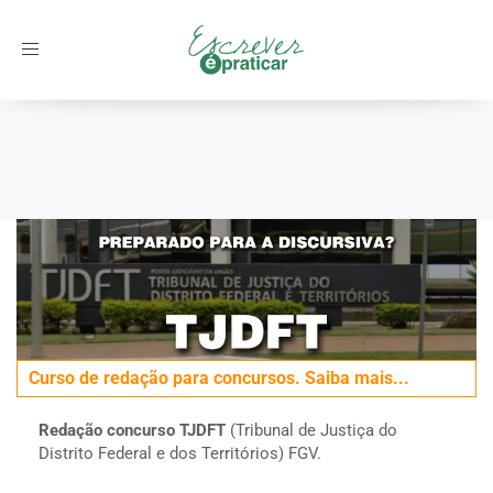
Toggle
navigation
Início
/
Concursos
/
Redação discursiva para o TJDFT
Curso de redação para concursos. Saiba mais...
Redação concurso TJDFT
(Tribunal de Justiça do
Distrito Federal e dos Territórios) FGV.