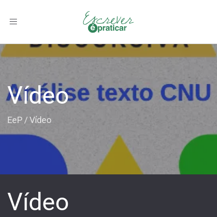
Toggle
navigation
Vídeo
EeP
/
Vídeo
Vídeo