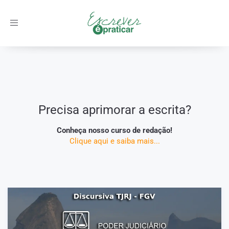
Toggle
navigation
Início
/
Concursos
/
FGV - Fundação Getulio Vargas
Precisa aprimorar a escrita?
Conheça nosso curso de redação!
Clique aqui e saiba mais...