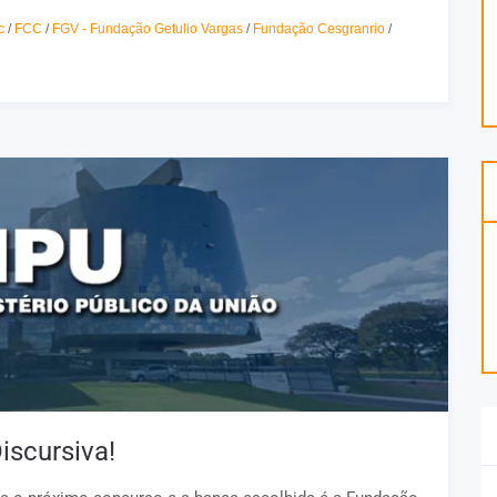
c
/
FCC
/
FGV - Fundação Getulio Vargas
/
Fundação Cesgranrio
/
iscursiva!