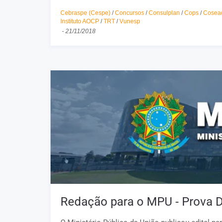
Cebraspe (Cespe)
/
Concursos
/
Consulplan
/
Cops
/
Cosea
Instituto AOCP
/
TRT
/
Vunesp
-
21/11/2018
Redação para o MPU - Prova D