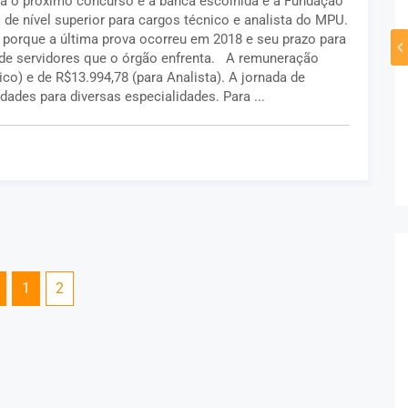
ara o próximo concurso e a banca escolhida é a Fundação
 de nível superior para cargos técnico e analista do MPU.
porque a última prova ocorreu em 2018 e seu prazo para
 de servidores que o órgão enfrenta. A remuneração
nico) e de R$13.994,78 (para Analista). A jornada de
ades para diversas especialidades. Para ...
1
2