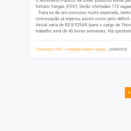
O Ministério Público da União publicou edital p
Getulio Vargas (FGV). Serão ofertadas 172 vagas
Trata-se de um concurso muito esperado, tanto 
convocação já expirou, assim como pelo déficit
inicial varia de R$ 8.529,65 (para o cargo de Téc
trabalho será de 40 horas semanais. Há oportunid
Concursos
/
FGV - Fundação Getulio Vargas
-
20/08/2018