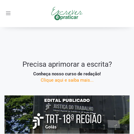
Toggle
navigation
Início
/
Equipe Escrever é Praticar
Precisa aprimorar a escrita?
Conheça nosso curso de redação!
Clique aqui e saiba mais...