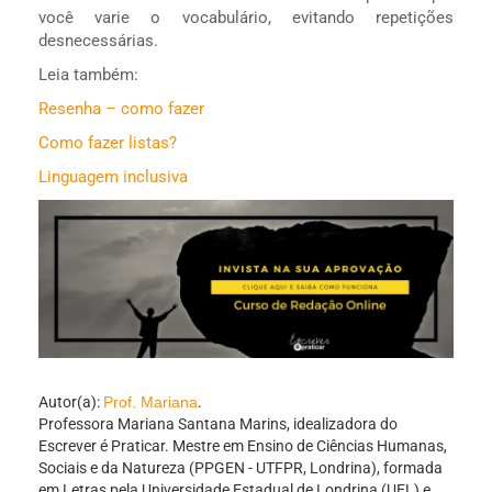
você varie o vocabulário, evitando repetições
desnecessárias.
Leia também:
Resenha – como fazer
Como fazer listas?
Linguagem inclusiva
Autor(a):
Prof. Mariana
.
Professora Mariana Santana Marins, idealizadora do
Escrever é Praticar. Mestre em Ensino de Ciências Humanas,
Sociais e da Natureza (PPGEN - UTFPR, Londrina), formada
em Letras pela Universidade Estadual de Londrina (UEL) e